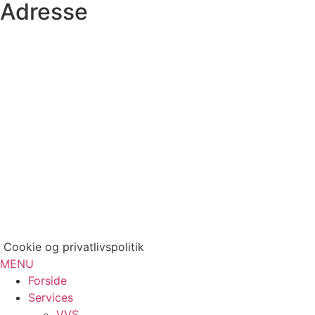
Adresse
Cookie og privatlivspolitik
MENU
Main
Forside
Menu
Services
VVS