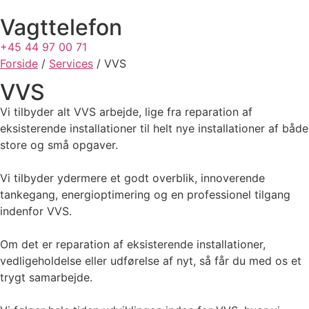
Videre
Vagttelefon
til
indhold
+45 44 97 00 71
Forside
/
Services
/
VVS
VVS
Vi tilbyder alt VVS arbejde, lige fra reparation af
eksisterende installationer til helt nye installationer af både
store og små opgaver.
Vi tilbyder ydermere et godt overblik, innoverende
tankegang, energioptimering og en professionel tilgang
indenfor VVS.
Om det er reparation af eksisterende installationer,
vedligeholdelse eller udførelse af nyt, så får du med os et
trygt samarbejde.