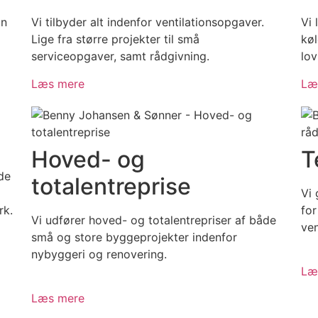
on
Vi tilbyder alt indenfor ventilationsopgaver.
Vi 
Lige fra større projekter til små
køl
serviceopgaver, samt rådgivning.
lov
Læs mere
Læ
Hoved- og
T
de
totalentreprise
Vi 
rk.
for
Vi udfører hoved- og totalentrepriser af både
ven
små og store byggeprojekter indenfor
nybyggeri og renovering.
Læ
Læs mere