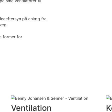
på små ventilatorer til
rviceeftersyn på anlæg fra
læg.
le former for
Ventilation
K