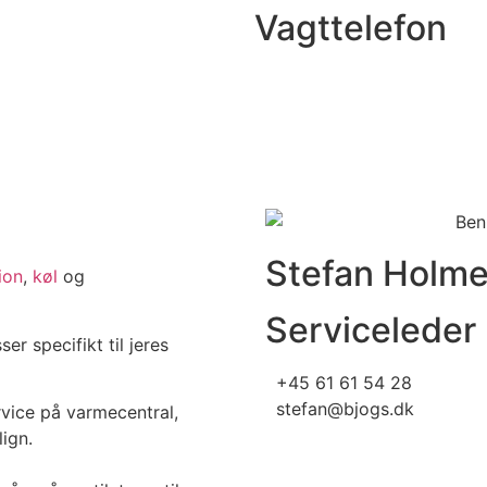
Vagttelefon
Stefan Holm
ion
,
køl
og
Serviceleder
r specifikt til jeres
+45 61 61 54 28
stefan@bjogs.dk
vice på varmecentral,
ign.