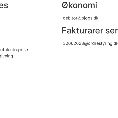
es
Økonomi
debitor@bjogs.dk
Fakturarer sen
30662628@ordrestyring.d
otalentreprise
givning